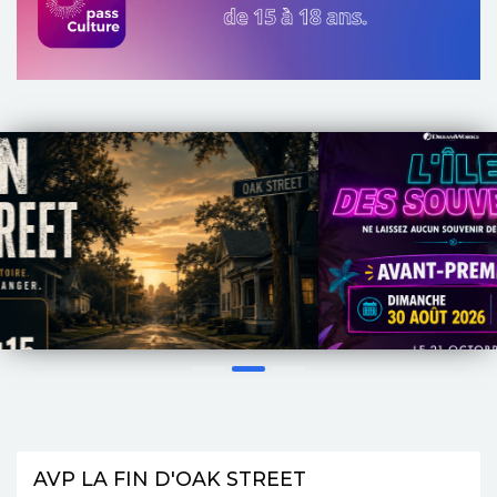
AVERT. TOUT PUBLIC
VF
Précédent
S
AVP LA FIN D'OAK STREET