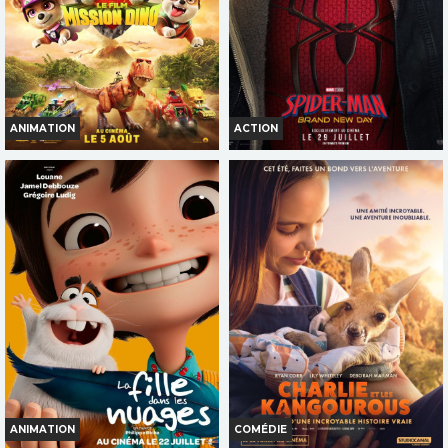
AVERT. TOUT PUBLIC
TOUT PUBLIC
VF
VF
ANIMATION
ACTION
LA PAT' PATROUILLE : LE FILM
SPIDER-MAN: BRAND NEW DAY
MISSION DINO
Horaires et Infos
Horaires et Infos
Bande-annonce
Bande-annonce
Réservation
Réservation
TOUT PUBLIC
TOUT PUBLIC
VOST
VF
VF
ANIMATION
COMÉDIE