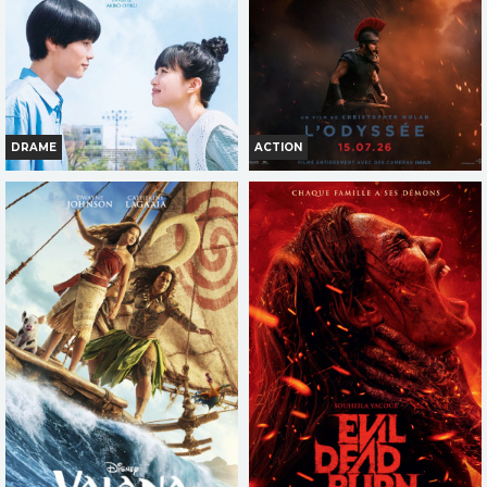
Réservation
TOUT PUBLIC
TOUT PUBLIC
VFST
VF
DRAME
ACTION
SOUS LE CIEL DE KYOTO
L'ODYSSÉE
Horaires et Infos
Horaires et Infos
Bande-annonce
Bande-annonce
Réservation
Réservation
TOUT PUBLIC
INT. -12ans
VOST
VOST
VF