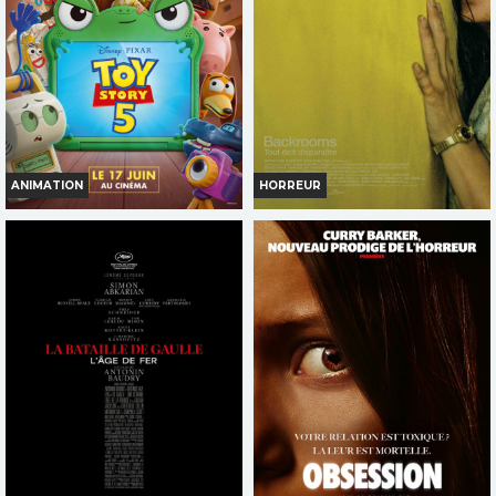
Bande-annonce
Bande-annonce
Réservation
Réservation
TOUT PUBLIC
TOUT PUBLIC
VF
VF
ANIMATION
HORREUR
TOY STORY 5
BACKROOMS
Horaires et Infos
Horaires et Infos
Bande-annonce
Bande-annonce
Réservation
Réservation
TOUT PUBLIC
INT. -12ans
VF
VF