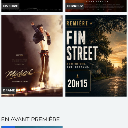
HISTOIRE
HORREUR
LA BATAILLE DE GAULLE -
OBSESSION
L'ÂGE DE FER
Horaires et Infos
Horaires et Infos
Bande-annonce
Bande-annonce
Réservation
Réservation
INT. -16ans
AVERT. TOUT PUBLIC
VF
VF
DRAME
MICHAEL
AVANT-PREMIERE LA FIN
D'OAK STREET
Horaires et Infos
Horaires et Infos
EN AVANT PREMIÈRE
Bande-annonce
Bande-annonce