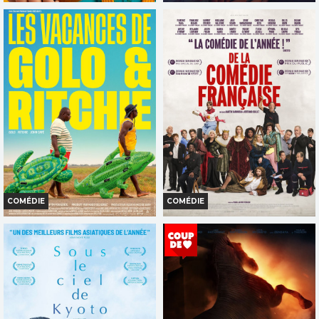
LA FILLE DANS LES NUAGES
CHARLIE ET LES KANGOUROUS
Horaires et Infos
Horaires et Infos
Bande-annonce
Bande-annonce
Réservation
Réservation
TOUT PUBLIC
TOUT PUBLIC
VF
VF
COMÉDIE
COMÉDIE
LES VACANCES DE GOLO &
DE LA COMÉDIE-FRANÇAISE
RITCHIE
Horaires et Infos
Horaires et Infos
Bande-annonce
Bande-annonce
Réservation