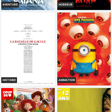
AVENTURE
HORREUR
VAIANA, LA LÉGENDE DU BOUT
EVIL DEAD BURN
DU MONDE
Horaires et Infos
Horaires et Infos
Bande-annonce
Bande-annonce
Réservation
Réservation
INT. -16ans
TOUT PUBLIC
VF
VF
HISTOIRE
ANIMATION
LA BATAILLE DE GAULLE -
DES MINIONS ET DES
PARTIE 2 : J'ÉCRIS TON NOM
MONSTRES
Horaires et Infos
Horaires et Infos