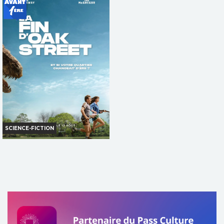
Réservation
VF
TOUT PUBLIC
VF
SCIENCE-FICTION
LA FIN D'OAK STREET
Horaires et Infos
Bande-annonce
Réservation