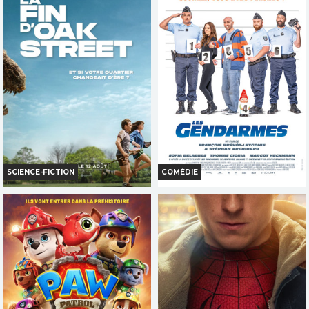
SCIENCE-FICTION
COMÉDIE
LA FIN D'OAK STREET
LES GENDARMES
Horaires et Infos
Horaires et Infos
Bande-annonce
Bande-annonce
Réservation
Réservation